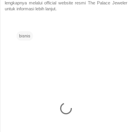
lengkapnya melalui official website resmi The Palace Jeweler
untuk informasi lebih lanjut.
bisnis
K
o
m
e
n
t
a
r