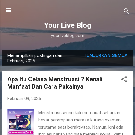
Langsung ke konten utama
Your Live Blog
yourliveblog.com
Menampilkan postingan dari
TUNJUKKAN SEMUA
P
Februari, 2025
o
s
Apa Itu Celana Menstruasi ? Kenali
t
Manfaat Dan Cara Pakainya
i
n
Februari 09, 2025
g
Menstruasi sering kali membuat sebagian
a
besar perempuan merasa kurang nyaman,
n
terutama saat beraktivitas. Namun, kini ada
inovasi baru yang bisa menjadi solusi, yaitu