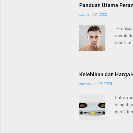
Panduan Utama Perawa
Januari 10, 2022
Temukan 
membutuhk
manfaat a
usia atau
standar b
disibukka
tampak l
Kelebihan dan Harga
memandu 
November 19, 2025
rekan-re
yang seri
Untuk me
sangat pe
gas 2 tun
unggulan
gaya dapu