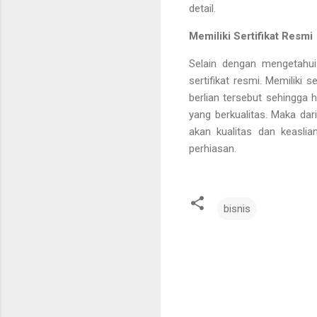
detail.
Memiliki Sertifikat Resmi
Selain dengan mengetahui 
sertifikat resmi. Memiliki 
berlian tersebut sehingga 
yang berkualitas. Maka dari
akan kualitas dan keasli
perhiasan.
bisnis
K
o
m
e