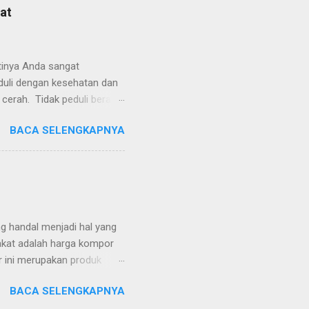
at
tinya Anda sangat
eduli dengan kesehatan dan
 cerah. Tidak peduli berapa
 profesional bukan hanya
BACA SELENGKAPNYA
k pria yang sehari-harinya
i kulit lebih sehat dan
si bermanfaat untuk
 yang dirancang untuk
i masalah perawatan kulit
bakar akibat pisau...
handal menjadi hal yang
rakat adalah harga kompor
r ini merupakan produk
ng cocok untuk berbagai
BACA SELENGKAPNYA
gas dua tungku dari