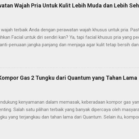
tan Wajah Pria Untuk Kulit Lebih Muda dan Lebih Seh
wajah terbaik Anda dengan perawatan wajah khusus untuk pria. Pas
an Facial untuk diri sendiri kan? Ya, tapi facial khusus pria yang p
nti-penuaan jangka panjang dan menjaga agar kulit tetap bersih dan
 jenis kulitnya, memberikan perawatan kulit Anda ke tangan seorang
aru untuk perawatan pria, tetapi juga alat relaksasi yang ampuh untu
n dengan pekerjaan. Dan mari kita hadapi itu, lebih sedikit stres berart
ebih muda! Para ahli kulit pun telah mengumpulkan beberapa informa
 Kompor Gas 2 Tungku dari Quantum yang Tahan Lama
Anda dalam perawatan wajah Anda. Tidak seperti perawatan wajah
kan wanita kami, perawatan wajah pria dikembangkan untuk menangan
ng kita hadapi, seperti rambut tumbuh ke dalam, kulit terkelupas, luka 
ndukung kenyamanan dalam memasak, keberadaan kompor gas yang 
nting. Salah satu pilihan terbaik yang banyak dipercaya oleh masya
gku yang terjangkau dan tahan lama dari Quantum. Selain itu, kompo
 yang dikenal karena efisiensinya, ketahanan, dan desain modern ya
r. Pada artikel ini, kami akan membahas berbagai kelebihan kompor 