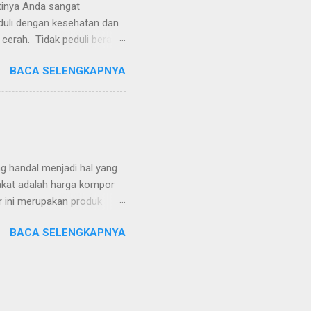
tinya Anda sangat
eduli dengan kesehatan dan
 cerah. Tidak peduli berapa
 profesional bukan hanya
BACA SELENGKAPNYA
k pria yang sehari-harinya
i kulit lebih sehat dan
si bermanfaat untuk
 yang dirancang untuk
i masalah perawatan kulit
bakar akibat pisau...
handal menjadi hal yang
rakat adalah harga kompor
r ini merupakan produk
ng cocok untuk berbagai
BACA SELENGKAPNYA
gas dua tungku dari
or berkualitas, awet, dan
sak Lebih Cepat Kelebihan
dua tungku, Anda dapat
di satu sisi dan merebus