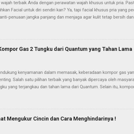
wajah terbaik Anda dengan perawatan wajah khusus untuk pria. Pas
an Facial untuk diri sendiri kan? Ya, tapi facial khusus pria yang p
nti-penuaan jangka panjang dan menjaga agar kulit tetap bersih dan
 jenis kulitnya, memberikan perawatan kulit Anda ke tangan seorang
aru untuk perawatan pria, tetapi juga alat relaksasi yang ampuh untu
n dengan pekerjaan. Dan mari kita hadapi itu, lebih sedikit stres berart
ebih muda! Para ahli kulit pun telah mengumpulkan beberapa informa
 Kompor Gas 2 Tungku dari Quantum yang Tahan Lama
Anda dalam perawatan wajah Anda. Tidak seperti perawatan wajah
kan wanita kami, perawatan wajah pria dikembangkan untuk menangan
ng kita hadapi, seperti rambut tumbuh ke dalam, kulit terkelupas, luka 
ndukung kenyamanan dalam memasak, keberadaan kompor gas yang 
nting. Salah satu pilihan terbaik yang banyak dipercaya oleh masya
gku yang terjangkau dan tahan lama dari Quantum. Selain itu, kompo
 yang dikenal karena efisiensinya, ketahanan, dan desain modern ya
r. Pada artikel ini, kami akan membahas berbagai kelebihan kompor 
yang menjadikannya pilihan tepat bagi Anda yang menginginkan komp
unakan sehari-hari. 1. Dua Tungku yang Efisien untuk Aktivitas Mema
t Mengukur Cincin dan Cara Menghindarinya !
enonjol dari kompor gas dua tungku adalah efisiensi waktu. Dengan 
dua hidangan berbeda secara bersamaan, misalnya menumis sayur 