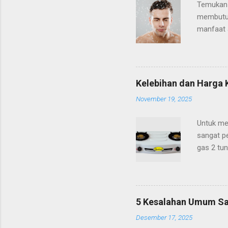
Temukan 
membutuhk
manfaat a
usia atau
standar b
disibukka
tampak l
Kelebihan dan Harga
memandu 
November 19, 2025
rekan-re
yang seri
Untuk me
sangat pe
gas 2 tun
unggulan
gaya dapu
Quantum 
aman dig
5 Kesalahan Umum Saa
paling m
Desember 17, 2025
memasak 