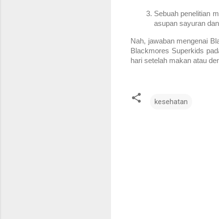
Sebuah penelitian m
asupan sayuran dan 
Nah, jawaban mengenai 
Bl
Blackmores Superkids pada 
hari setelah makan atau den
kesehatan
K
o
m
e
n
t
a