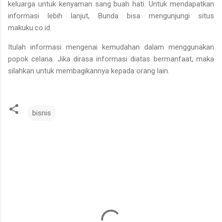
keluarga untuk kenyaman sang buah hati. Untuk mendapatkan
informasi lebih lanjut, Bunda bisa mengunjungi situs
makuku.co.id.
Itulah informasi mengenai kemudahan dalam menggunakan
popok celana. Jika dirasa informasi diatas bermanfaat, maka
silahkan untuk membagikannya kepada orang lain.
bisnis
K
o
m
e
n
t
a