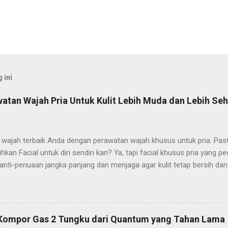
 ini
tan Wajah Pria Untuk Kulit Lebih Muda dan Lebih Seh
wajah terbaik Anda dengan perawatan wajah khusus untuk pria. Pas
an Facial untuk diri sendiri kan? Ya, tapi facial khusus pria yang p
nti-penuaan jangka panjang dan menjaga agar kulit tetap bersih dan
 jenis kulitnya, memberikan perawatan kulit Anda ke tangan seorang
aru untuk perawatan pria, tetapi juga alat relaksasi yang ampuh untu
n dengan pekerjaan. Dan mari kita hadapi itu, lebih sedikit stres berart
ebih muda! Para ahli kulit pun telah mengumpulkan beberapa informa
 Kompor Gas 2 Tungku dari Quantum yang Tahan Lama
Anda dalam perawatan wajah Anda. Tidak seperti perawatan wajah