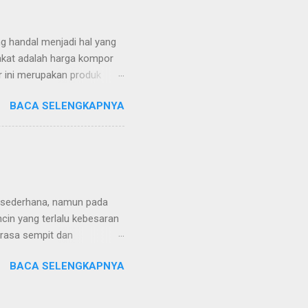
i masalah perawatan kulit
bakar akibat pisau...
handal menjadi hal yang
rakat adalah harga kompor
r ini merupakan produk
ng cocok untuk berbagai
BACA SELENGKAPNYA
gas dua tungku dari
or berkualitas, awet, dan
sak Lebih Cepat Kelebihan
dua tungku, Anda dapat
di satu sisi dan merebus
eal antara masing-masing
t sederhana, namun pada
ncin yang terlalu kebesaran
erasa sempit dan
 hal serupa, mari pahami
BACA SELENGKAPNYA
ara menghindari nya, yuk
orang tidak menyadari
ih kecil, sedangkan di malam