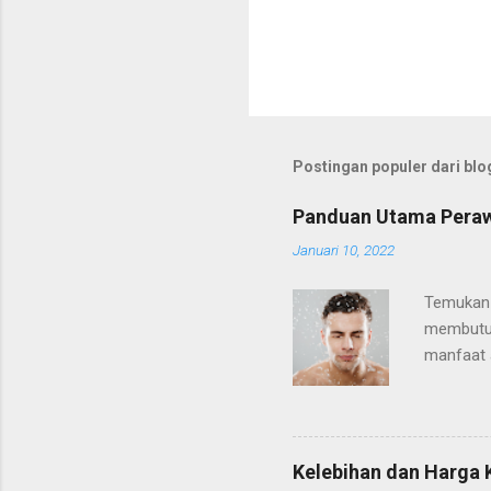
Postingan populer dari blog
Panduan Utama Perawa
Januari 10, 2022
Temukan 
membutuhk
manfaat a
usia atau
standar b
disibukka
tampak l
Kelebihan dan Harga
memandu 