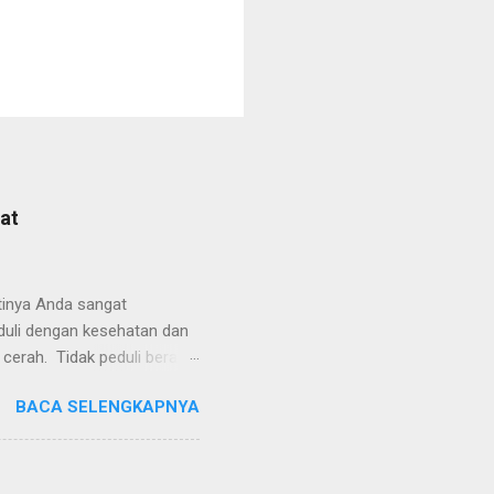
at
tinya Anda sangat
eduli dengan kesehatan dan
 cerah. Tidak peduli berapa
 profesional bukan hanya
BACA SELENGKAPNYA
k pria yang sehari-harinya
i kulit lebih sehat dan
si bermanfaat untuk
 yang dirancang untuk