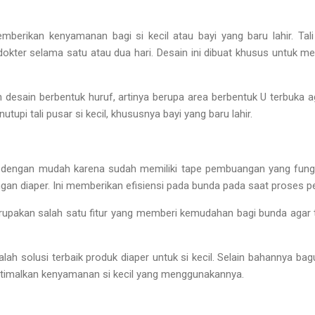
emberikan kenyamanan bagi si kecil atau bayi yang baru lahir. Tali
kter selama satu atau dua hari. Desain ini dibuat khusus untuk mel
desain berbentuk huruf, artinya berupa area berbentuk U terbuka 
utupi tali pusar si kecil, khususnya bayi yang baru lahir.
ng dengan mudah karena sudah memiliki tape pembuangan yang fu
an diaper. Ini memberikan efisiensi pada bunda pada saat proses
pakan salah satu fitur yang memberi kemudahan bagi bunda agar
lah solusi terbaik produk diaper untuk si kecil. Selain bahannya bag
ptimalkan kenyamanan si kecil yang menggunakannya.