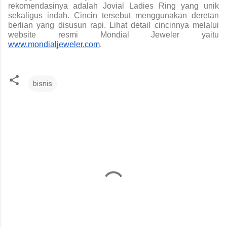
rekomendasinya adalah Jovial Ladies Ring yang unik 
sekaligus indah. Cincin tersebut menggunakan deretan 
berlian yang disusun rapi. Lihat detail cincinnya melalui 
website resmi Mondial Jeweler yaitu 
www.mondialjeweler.com
. 
bisnis
K
o
m
e
n
t
a
r