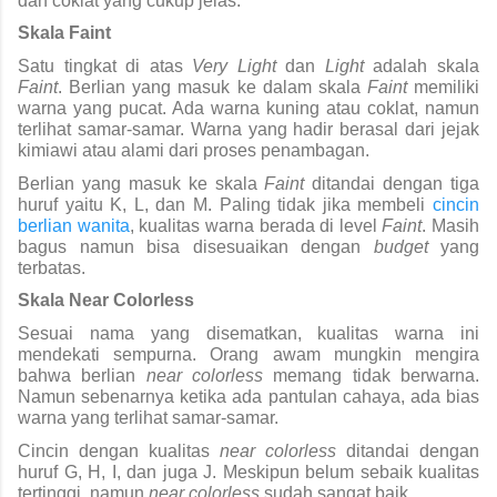
dan coklat yang cukup jelas.
Skala Faint
Satu tingkat di atas 
Very Light 
dan 
Light 
adalah skala 
Faint
. Berlian yang masuk ke dalam skala 
Faint 
memiliki 
warna yang pucat. Ada warna kuning atau coklat, namun 
terlihat samar-samar. Warna yang hadir berasal dari jejak 
kimiawi atau alami dari proses penambagan.
Berlian yang masuk ke skala 
Faint 
ditandai dengan tiga 
huruf yaitu K, L, dan M. Paling tidak jika membeli 
cincin 
berlian wanita
, kualitas warna berada di level 
Faint
. Masih 
bagus namun bisa disesuaikan dengan 
budget 
yang 
terbatas.
Skala Near Colorless
Sesuai nama yang disematkan, kualitas warna ini 
mendekati sempurna. Orang awam mungkin mengira 
bahwa berlian 
near colorless 
memang tidak berwarna. 
Namun sebenarnya ketika ada pantulan cahaya, ada bias 
warna yang terlihat samar-samar.
Cincin dengan kualitas 
near colorless 
ditandai dengan 
huruf G, H, I, dan juga J. Meskipun belum sebaik kualitas 
tertinggi, namun 
near colorless 
sudah sangat baik.