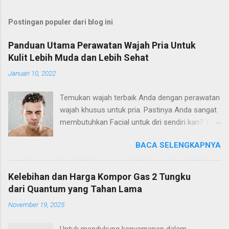
Postingan populer dari blog ini
Panduan Utama Perawatan Wajah Pria Untuk
Kulit Lebih Muda dan Lebih Sehat
Januari 10, 2022
Temukan wajah terbaik Anda dengan perawatan
wajah khusus untuk pria. Pastinya Anda sangat
membutuhkan Facial untuk diri sendiri kan? Ya,
tapi facial khusus pria yang peduli dengan
BACA SELENGKAPNYA
kesehatan dan manfaat anti-penuaan jangka
panjang dan menjaga agar kulit tetap bersih dan
cerah. Tidak peduli berapa usia atau jenis
Kelebihan dan Harga Kompor Gas 2 Tungku
kulitnya, memberikan perawatan kulit Anda ke
dari Quantum yang Tahan Lama
tangan seorang profesional bukan hanya
November 19, 2025
standar baru untuk perawatan pria, tetapi juga
alat relaksasi yang ampuh untuk pria yang
Untuk mendukung kenyamanan dalam