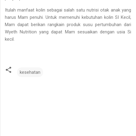
Itulah manfaat kolin sebagai salah satu nutrisi otak anak yang
harus Mam penuhi. Untuk memenuhi kebutuhan kolin SI Kecil,
Mam dapat berikan rangkain produk susu pertumbuhan dari
Wyeth Nutrition yang dapat Mam sesuaikan dengan usia Si
kecil.
kesehatan
K
o
m
e
n
t