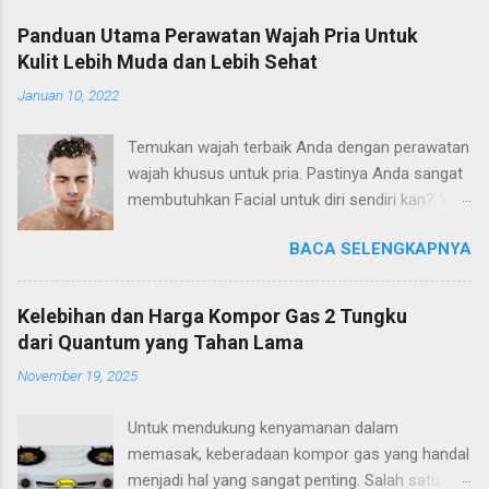
Panduan Utama Perawatan Wajah Pria Untuk
Kulit Lebih Muda dan Lebih Sehat
Januari 10, 2022
Temukan wajah terbaik Anda dengan perawatan
wajah khusus untuk pria. Pastinya Anda sangat
membutuhkan Facial untuk diri sendiri kan? Ya,
tapi facial khusus pria yang peduli dengan
BACA SELENGKAPNYA
kesehatan dan manfaat anti-penuaan jangka
panjang dan menjaga agar kulit tetap bersih dan
cerah. Tidak peduli berapa usia atau jenis
Kelebihan dan Harga Kompor Gas 2 Tungku
kulitnya, memberikan perawatan kulit Anda ke
dari Quantum yang Tahan Lama
tangan seorang profesional bukan hanya
November 19, 2025
standar baru untuk perawatan pria, tetapi juga
alat relaksasi yang ampuh untuk pria yang
Untuk mendukung kenyamanan dalam
sehari-harinya disibukkan dengan pekerjaan.
memasak, keberadaan kompor gas yang handal
Dan mari kita hadapi itu, lebih sedikit stres
menjadi hal yang sangat penting. Salah satu
berarti kulit lebih sehat dan tampak lebih muda!