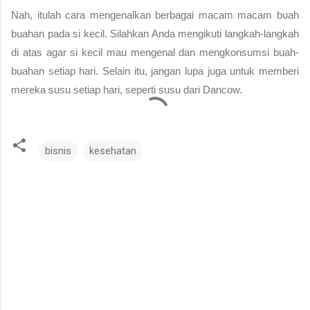
Nah, itulah cara mengenalkan berbagai 
macam macam buah 
buahan
pada si kecil. Silahkan Anda mengikuti langkah-langkah 
di atas agar si kecil mau mengenal dan mengkonsumsi buah-
buahan setiap hari. Selain itu, jangan lupa juga untuk memberi 
mereka susu setiap hari, seperti susu dari Dancow.  
bisnis
kesehatan
K
o
m
e
n
t
a