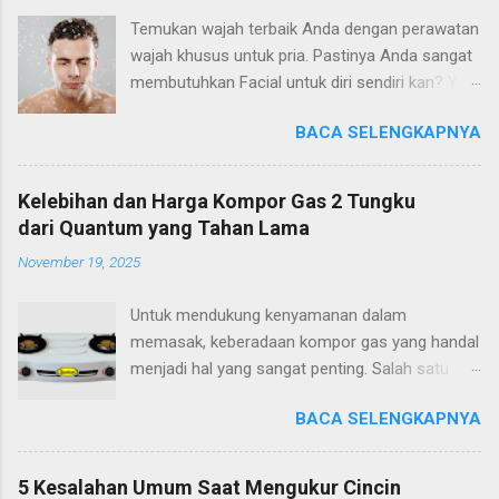
Temukan wajah terbaik Anda dengan perawatan
wajah khusus untuk pria. Pastinya Anda sangat
membutuhkan Facial untuk diri sendiri kan? Ya,
tapi facial khusus pria yang peduli dengan
BACA SELENGKAPNYA
kesehatan dan manfaat anti-penuaan jangka
panjang dan menjaga agar kulit tetap bersih dan
cerah. Tidak peduli berapa usia atau jenis
Kelebihan dan Harga Kompor Gas 2 Tungku
kulitnya, memberikan perawatan kulit Anda ke
dari Quantum yang Tahan Lama
tangan seorang profesional bukan hanya
November 19, 2025
standar baru untuk perawatan pria, tetapi juga
alat relaksasi yang ampuh untuk pria yang
Untuk mendukung kenyamanan dalam
sehari-harinya disibukkan dengan pekerjaan.
memasak, keberadaan kompor gas yang handal
Dan mari kita hadapi itu, lebih sedikit stres
menjadi hal yang sangat penting. Salah satu
berarti kulit lebih sehat dan tampak lebih muda!
pilihan terbaik yang banyak dipercaya oleh
Para ahli kulit pun telah mengumpulkan
BACA SELENGKAPNYA
masyarakat adalah harga kompor gas 2 tungku
beberapa informasi bermanfaat untuk
yang terjangkau dan tahan lama dari Quantum.
memandu Anda dalam perawatan wajah Anda.
Selain itu, kompor ini merupakan produk
Tidak seperti perawatan wajah yang dirancang
5 Kesalahan Umum Saat Mengukur Cincin