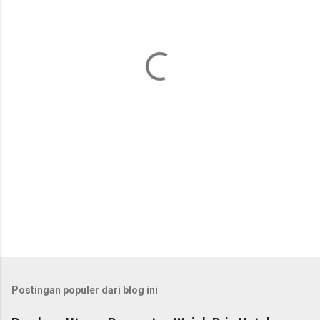
n
t
a
r
Postingan populer dari blog ini