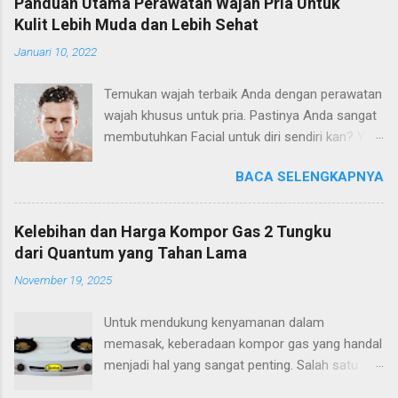
Panduan Utama Perawatan Wajah Pria Untuk
Kulit Lebih Muda dan Lebih Sehat
Januari 10, 2022
Temukan wajah terbaik Anda dengan perawatan
wajah khusus untuk pria. Pastinya Anda sangat
membutuhkan Facial untuk diri sendiri kan? Ya,
tapi facial khusus pria yang peduli dengan
BACA SELENGKAPNYA
kesehatan dan manfaat anti-penuaan jangka
panjang dan menjaga agar kulit tetap bersih dan
cerah. Tidak peduli berapa usia atau jenis
Kelebihan dan Harga Kompor Gas 2 Tungku
kulitnya, memberikan perawatan kulit Anda ke
dari Quantum yang Tahan Lama
tangan seorang profesional bukan hanya
November 19, 2025
standar baru untuk perawatan pria, tetapi juga
alat relaksasi yang ampuh untuk pria yang
Untuk mendukung kenyamanan dalam
sehari-harinya disibukkan dengan pekerjaan.
memasak, keberadaan kompor gas yang handal
Dan mari kita hadapi itu, lebih sedikit stres
menjadi hal yang sangat penting. Salah satu
berarti kulit lebih sehat dan tampak lebih muda!
pilihan terbaik yang banyak dipercaya oleh
Para ahli kulit pun telah mengumpulkan